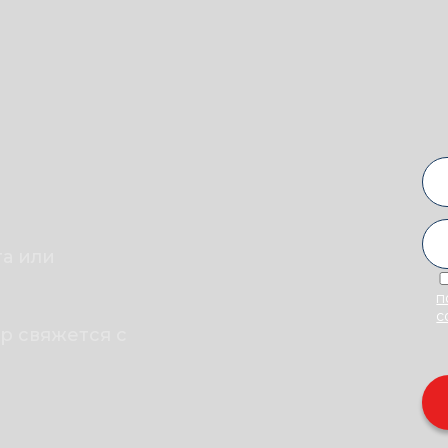
а или
п
с
р свяжется с